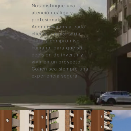
Nos distingue una
atención cálida y
profesional.
Acompañamos a cada
cliente con asesoría
clara y compromiso
humano, para que su
decisión de invertir y
vivir en un proyecto
Gohen sea siempre una
experiencia segura.